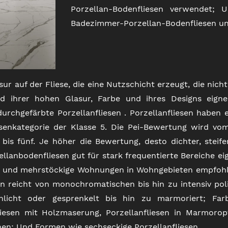
Porzellan-Bodenfliesen verwendet; U
Badezimmer-Porzellan-Bodenfliesen un
sur auf der Fliese, die eine Nutzschicht erzeugt, die nic
und ihrer hohen Glasur, Farbe und ihres Designs eigne
 durchgefärbte Porzellanfliesen . Porzellanfliesen habe
iesenkategorie der Klasse 5. Die Pei-Bewertung wird vom
bis fünf. Je höher die Bewertung, desto dichter, steife
llanbodenfliesen gut für stark frequentierte Bereiche e
e und mehrstöckige Wohnungen in Wohngebieten empfohle
n reicht von monochromatischen bis hin zu intensiv pol
chlicht oder gesprenkelt bis hin zu marmoriert; Fa
fliesen mit Holzmaserung, Porzellanfliesen in Marmoropt
en; Und Formen wie sechseckige Porzellanfliesen.