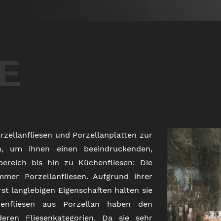
E
zellanfliesen und Porzellanplatten zur
, um ihnen einen beeindruckenden,
ereich bis hin zu Küchenfliesen: Die
mer Porzellanfliesen. Aufgrund ihrer
t langlebigen Eigenschaften halten sie
enfliesen aus Porzellan haben den
deren Fliesenkategorien. Da sie sehr