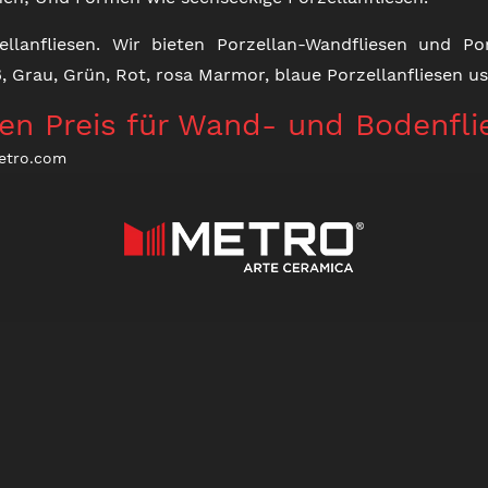
llanfliesen. Wir bieten Porzellan-Wandfliesen und Por
, Grau, Grün, Rot, rosa Marmor, blaue Porzellanfliesen u
den Preis für Wand- und Bodenfli
etro.com
BODENFLIESEN AUS PORZELLAN
VERGLASTE FLIESEN
TILESVIEW