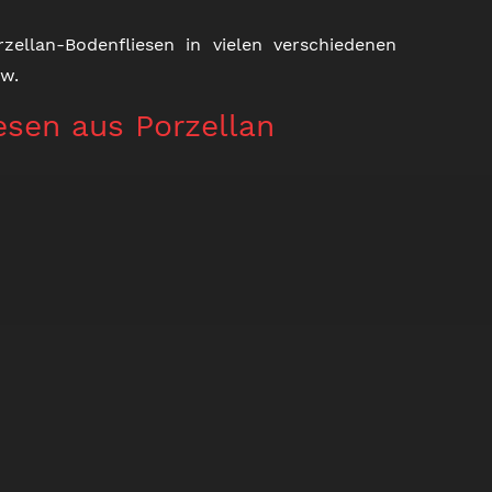
zellan-Bodenfliesen in vielen verschiedenen
sw.
esen aus Porzellan
BODENFLIESEN AUS HOLZ
KONTAKT