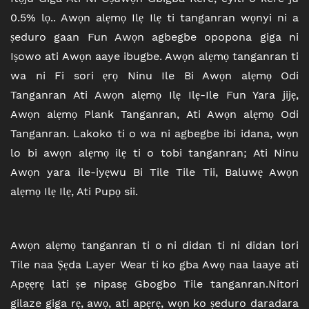
0.5% lọ.. Awọn alẹmọ Ilẹ Ilẹ ti tanganran wọnyi ni a
ṣeduro gaan Fun Awọn agbegbe opopona giga ni
Iṣowo ati Awọn aaye ibugbe. Awọn alẹmọ tanganran ti
wa ni Fi sori ẹrọ Ninu Ile Bi Awọn alẹmọ Odi
Tanganran Ati Awọn alẹmọ Ilẹ Ilẹ-Ile Fun Yara jijẹ,
Awọn alẹmọ Plank Tanganran, Ati Awọn alẹmọ Odi
Tanganran. Lakoko ti o wa ni agbegbe ibi idana, wọn
lo bi awọn alẹmọ ilẹ ti o tobi tanganran; Ati Ninu
Awọn yara ile-iyẹwu Bi Tile Tile Tii, Baluwẹ Awọn
alẹmọ Ilẹ Ilẹ, Ati Pupọ sii.
Awọn alẹmọ tanganran ti o ni didan ti ni didan lori
Tile naa Ṣẹda Layer Wear ti ko gba Awọ naa laaye ati
Apẹẹrẹ lati ṣe nipasẹ Gbogbo Tile tanganran.Nitori
gilaze giga rẹ, awọ, ati apẹrẹ, wọn ko ṣeduro daradara