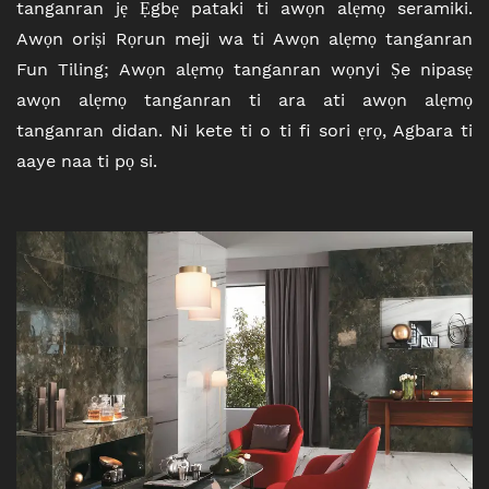
tanganran jẹ Ẹgbẹ pataki ti awọn alẹmọ seramiki.
Awọn oriṣi Rọrun meji wa ti Awọn alẹmọ tanganran
Fun Tiling; Awọn alẹmọ tanganran wọnyi Ṣe nipasẹ
awọn alẹmọ tanganran ti ara ati awọn alẹmọ
tanganran didan. Ni kete ti o ti fi sori ẹrọ, Agbara ti
aaye naa ti pọ si.