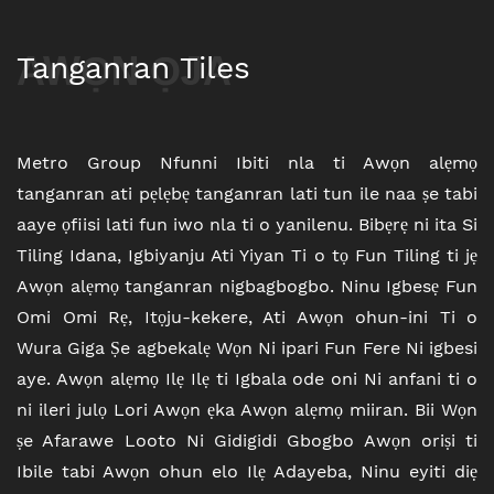
AWỌN ỌJA
Tanganran Tiles
Metro Group Nfunni Ibiti nla ti Awọn alẹmọ
tanganran ati pẹlẹbẹ tanganran lati tun ile naa ṣe tabi
aaye ọfiisi lati fun iwo nla ti o yanilenu. Bibẹrẹ ni ita Si
Tiling Idana, Igbiyanju Ati Yiyan Ti o tọ Fun Tiling ti jẹ
Awọn alẹmọ tanganran nigbagbogbo. Ninu Igbesẹ Fun
Omi Omi Rẹ, Itọju-kekere, Ati Awọn ohun-ini Ti o
Wura Giga Ṣe agbekalẹ Wọn Ni ipari Fun Fere Ni igbesi
aye. Awọn alẹmọ Ilẹ Ilẹ ti Igbala ode oni Ni anfani ti o
ni ileri julọ Lori Awọn ẹka Awọn alẹmọ miiran. Bii Wọn
ṣe Afarawe Looto Ni Gidigidi Gbogbo Awọn oriṣi ti
Ibile tabi Awọn ohun elo Ilẹ Adayeba, Ninu eyiti diẹ