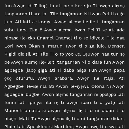
fun Awọn idi Tiling ita ati pe o kere ju Ti awọn alẹmọ
tanganran ti ara lọ . Tile tanganran Ni Iwọn Pei ti o ga
julọ, Ati lati Jẹ kongẹ, Awọn alẹmọ Ilẹ Ilẹ ti tanganran
ṣubu Labẹ Ẹka 5 Awọn alẹmọ. Iwọn Pei Ti ṣe Atẹjade
nipasẹ Ile-ẹkọ Enamel Enamel ti o ṣe idiyele Tile naa
Lori Iwọn Ọkan si marun. Iwọn ti o ga julọ, Denser,
Rigidi diẹ sii, Ati Tile Ti o tọ yoo Jẹ. Oṣuwọn naa tun sọ
pe Awọn alẹmọ Ilẹ-ilẹ ti tanganran Ni o dara fun Awọn
agbegbe Ijabọ giga ati Ti daba Giga Fun Awọn papa
ọkọ ofurufu, Awọn arabara, Awọn Ile Itaja, Ati
Agbegbe Ile-iṣẹ nla ati Awọn ile-iyẹwu Olona Ni Awọn
agbegbe ibugbe. Awọn alẹmọ tanganran ni ọpọlọpọ lati
funni lati ipinya nla rẹ ti awọn ipari ti o yatọ lati
Monochromatic si awọn alẹmọ ilẹ ti o ni didan ti o
nipọn, Matt To Awọn alẹmọ ilẹ ti o ni tanganran didan,
Plain tabi Speckled si Marbled; Awọn awọ ti o wa lati