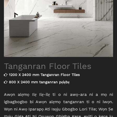
Tanganran Floor Tiles
1200 X 2400 mm Tanganran Floor Tiles
800 X 2400 mm tanganran pẹlẹbẹ
Awọn alẹmọ Ilẹ Ilẹ-ilẹ ti o ni awọ-ara ni a mọ ni
igbagbogbo bi Awọn alẹmọ tanganran ti o ni iwọn.
Wọn ni Awọ Iparapọ Ati Isọju Gbogbo Lori Tile; Wọn Ṣe
Itọju Giga Ati Ni Oṣuwọn Gbigba Kere, eyiti o kere ju