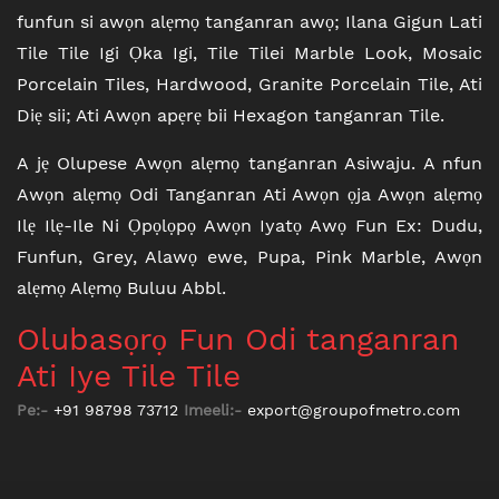
funfun si awọn alẹmọ tanganran awọ; Ilana Gigun Lati
Tile Tile Igi Ọka Igi, Tile Tilei Marble Look, Mosaic
Porcelain Tiles, Hardwood, Granite Porcelain Tile, Ati
Diẹ sii; Ati Awọn apẹrẹ bii Hexagon tanganran Tile.
A jẹ Olupese Awọn alẹmọ tanganran Asiwaju. A nfun
Awọn alẹmọ Odi Tanganran Ati Awọn ọja Awọn alẹmọ
Ilẹ Ilẹ-Ile Ni Ọpọlọpọ Awọn Iyatọ Awọ Fun Ex: Dudu,
Funfun, Grey, Alawọ ewe, Pupa, Pink Marble, Awọn
alẹmọ Alẹmọ Buluu Abbl.
Olubasọrọ Fun Odi tanganran
Ati Iye Tile Tile
Pe:-
+91 98798 73712
Imeeli:-
export@groupofmetro.com