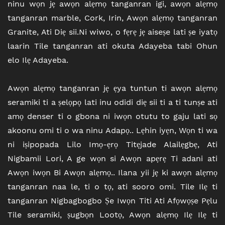
ninu wọn jẹ awọn alẹmọ tanganran igi, awọn alẹmọ
tanganran marble, Cork, Irin, Awọn alẹmọ tanganran
Granite, Ati Diẹ sii.Ni wiwo, o fẹrẹ jẹ aiseṣe lati ṣe iyatọ
laarin Tile tanganran ati okuta Adayeba tabi Ohun
elo Ilẹ Adayeba.
Awọn alẹmọ tanganran jẹ ẹya tuntun ti awọn alẹmọ
seramiki ti a ṣelọpọ lati inu odidi diẹ sii ti a ti tunṣe ati
amọ denser ti o gbona ni iwọn otutu to gaju lati sọ
akoonu omi ti o wa ninu Adapọ.. Lẹhin iyẹn, Wọn ti wa
ni iṣipopada Lilo Imọ-ẹrọ Titẹjade Alailẹgbẹ, Ati
Nigbamii Lori, A ge wọn si Awọn apẹrẹ Ti adani ati
Awọn iwọn Bi Awọn alẹmọ.. Ilana yii jẹ ki awọn alẹmọ
tanganran naa le, ti o tọ, ati sooro omi. Tile Ilẹ ti
tanganran Nigbagbogbo Ṣe Iwọn Titi Ati Afọwọṣe Pẹlu
Tile seramiki, ṣugbọn Lootọ, Awọn alẹmọ Ilẹ Ilẹ ti